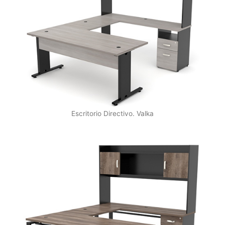
Escritorio Directivo. Valka