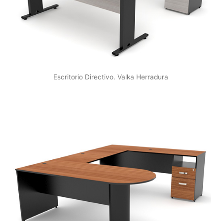
Escritorio Directivo. Valka Herradura