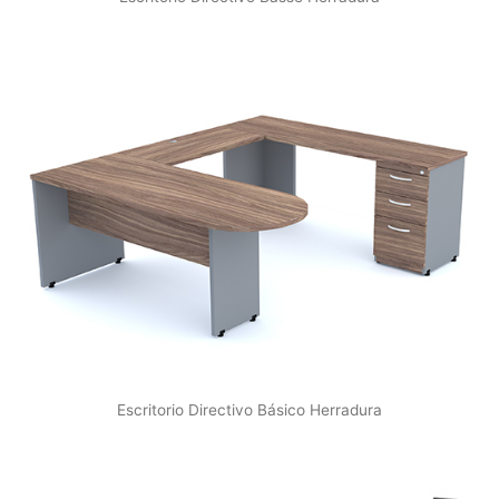
Escritorio Directivo Básico Herradura