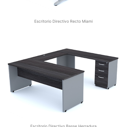
Escritorio Directivo Recto Miami
Escritorio Directivo Basse Herradura