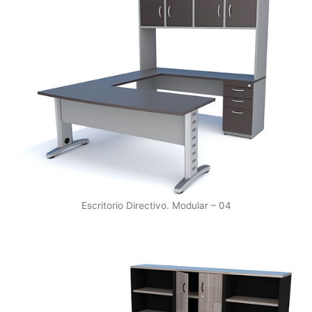
Escritorio Directivo. Modular – 04