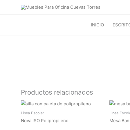
Ir
al
contenido
INICIO
ESCRIT
Productos relacionados
Linea Escolar
Linea Escol
Nova ISO Polipropileno
Mesa Banc