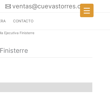
ventas@cuevastorres.com
ERA
CONTACTO
lla Ejecutiva Finisterre
 Finisterre