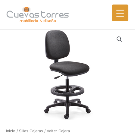
Ir
al
contenido
Inicio
/
Sillas Cajeras
/ Valter Cajera