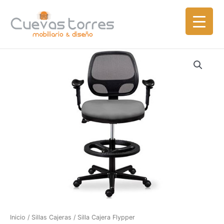
Ir
al
contenido
Inicio
/
Sillas Cajeras
/ Silla Cajera Flypper